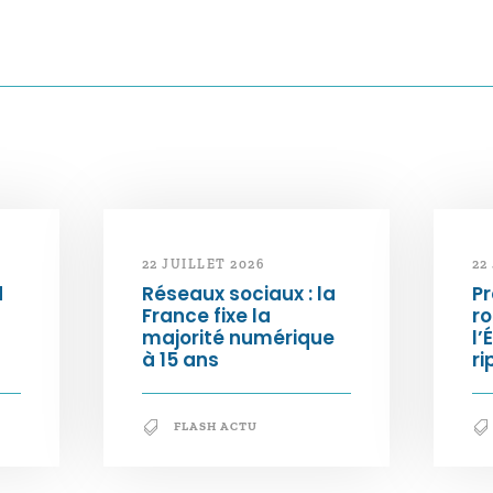
22 JUILLET 2026
22
d
Réseaux sociaux : la
Pr
France fixe la
ro
majorité numérique
l’
à 15 ans
ri
FLASH ACTU