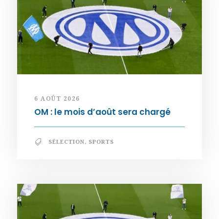
6 AOÛT 2026
OM : le mois d’août sera chargé
SÉLECTION
,
SPORTS