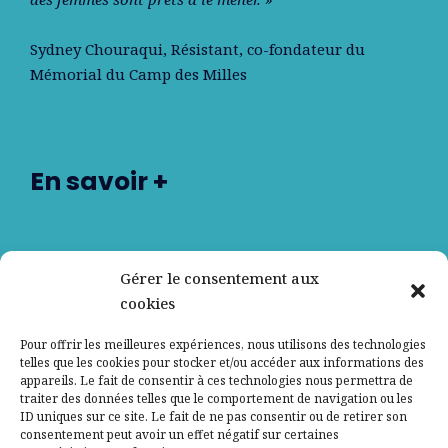
Sydney Chouraqui
, Résistant, co-fondateur du
Mémorial du Camp des Milles
En savoir +
Nos partenaires
Gérer le consentement aux
cookies
Qui sommes-nous ?
Pour offrir les meilleures expériences, nous utilisons des technologies
telles que les cookies pour stocker et/ou accéder aux informations des
Contactez-nous
appareils. Le fait de consentir à ces technologies nous permettra de
traiter des données telles que le comportement de navigation ou les
ID uniques sur ce site. Le fait de ne pas consentir ou de retirer son
Mentions légales
consentement peut avoir un effet négatif sur certaines