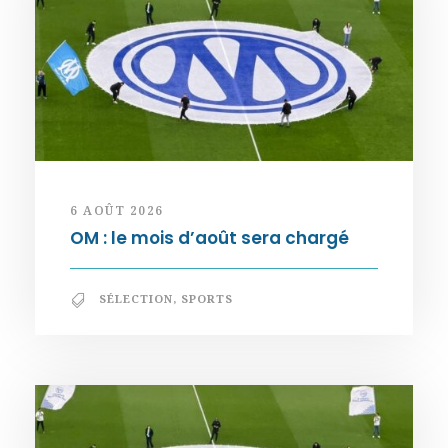
6 AOÛT 2026
OM : le mois d’août sera chargé
SÉLECTION
,
SPORTS