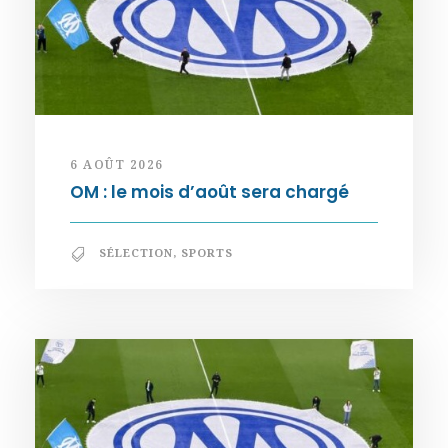
6 AOÛT 2026
OM : le mois d’août sera chargé
SÉLECTION
,
SPORTS