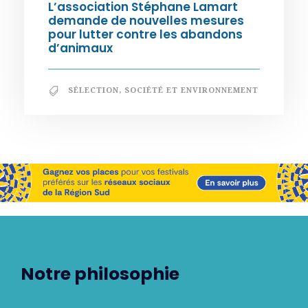
L’association Stéphane Lamart
demande de nouvelles mesures
pour lutter contre les abandons
d’animaux
SÉLECTION
,
SOCIÉTÉ ET ENVIRONNEMENT
Notre philosophie