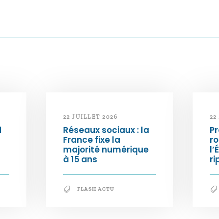
22 JUILLET 2026
22
d
Réseaux sociaux : la
Pr
France fixe la
ro
majorité numérique
l’
à 15 ans
ri
FLASH ACTU