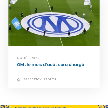
6 AOÛT 2026
OM : le mois d’août sera chargé
SÉLECTION
,
SPORTS