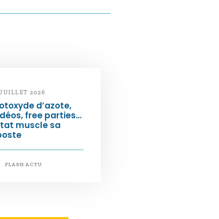
 JUILLET 2026
otoxyde d’azote,
déos, free parties…
État muscle sa
poste
FLASH ACTU