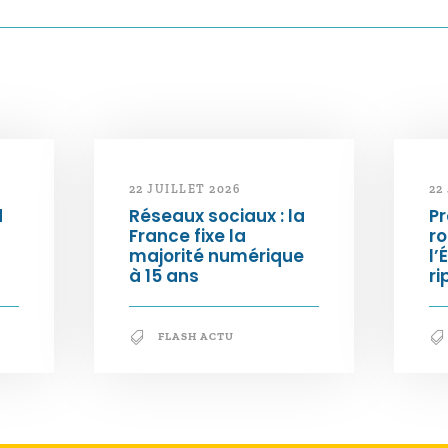
22 JUILLET 2026
22
d
Réseaux sociaux : la
Pr
France fixe la
ro
majorité numérique
l’
à 15 ans
ri
FLASH ACTU