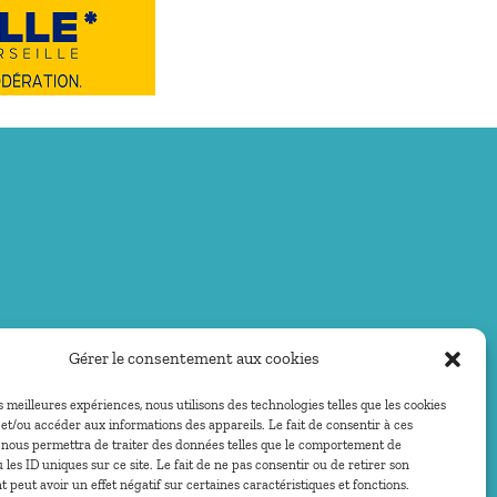
Gérer le consentement aux cookies
es meilleures expériences, nous utilisons des technologies telles que les cookies
et/ou accéder aux informations des appareils. Le fait de consentir à ces
 nous permettra de traiter des données telles que le comportement de
 les ID uniques sur ce site. Le fait de ne pas consentir ou de retirer son
peut avoir un effet négatif sur certaines caractéristiques et fonctions.