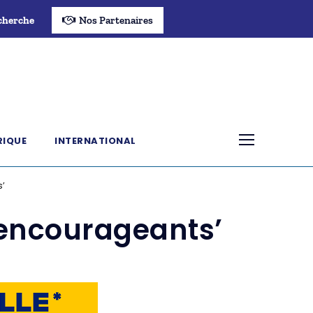
cherche
Nos Partenaires
RIQUE
INTERNATIONAL
s’
 encourageants’