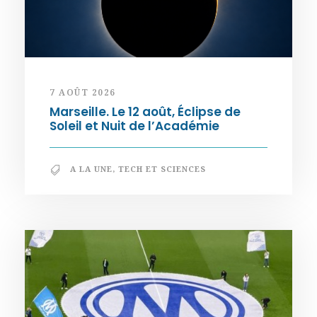
7 AOÛT 2026
Marseille. Le 12 août, Éclipse de
Soleil et Nuit de l’Académie
A LA UNE
,
TECH ET SCIENCES