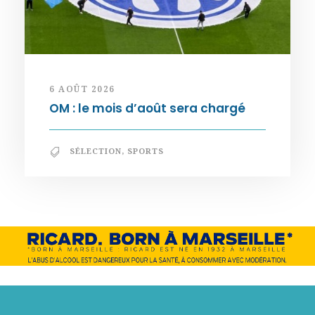
6 AOÛT 2026
OM : le mois d’août sera chargé
SÉLECTION
,
SPORTS