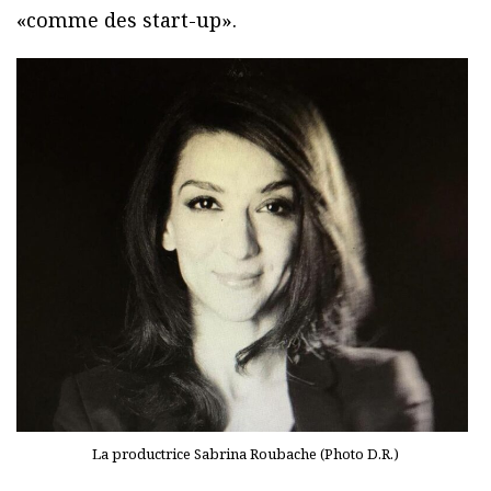
«comme des start-up».
La productrice Sabrina Roubache (Photo D.R.)