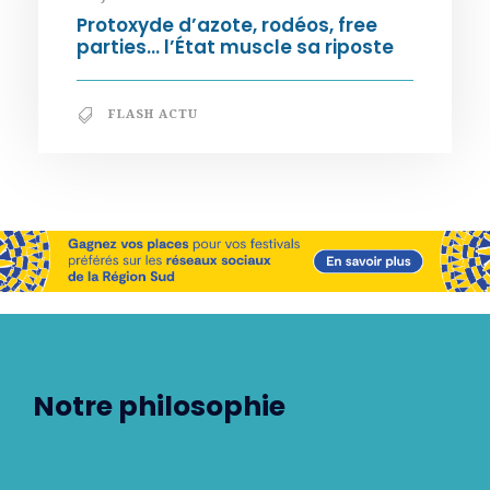
Protoxyde d’azote, rodéos, free
parties… l’État muscle sa riposte
FLASH ACTU
Notre philosophie