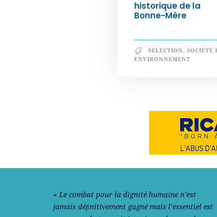
historique de la
Bonne-Mère
SÉLECTION
,
SOCIÉTÉ 
ENVIRONNEMENT
Notre philosophie
« Le combat pour la dignité humaine n’est
jamais déﬁnitivement gagné mais l’essentiel est