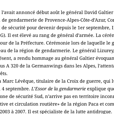
e
l’avait annoncé début août le général David Galtier 
 de gendarmerie de Provence-Alpes-Côte-d’Azur, 
t de sécurité pour devenir depuis le 1er septembre, 
. Il est élevé au rang de général d’armée. La céré
cour de la Préfecture. Cérémonie lors de laquelle le 
eau de la région de gendarmerie. Le général Lizurey,
ésent, a rendu hommage au général Galtier évoquant
rbus A 320 de la Germanwings dans les Alpes, l’attent
êts.
n Marc Lévêque, titulaire de la Croix de guerre, qui 
di 4 septembre.
L’Essor de la gendarmerie
explique que
ne de sécurité Sud, n’arrive pas en territoire incon
tive et circulation routière» de la région Paca et
03 à 2007. Il est spécialiste de la lutte antidrogue.