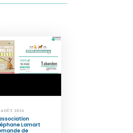
 AOÛT 2024
association
téphane Lamart
emande de