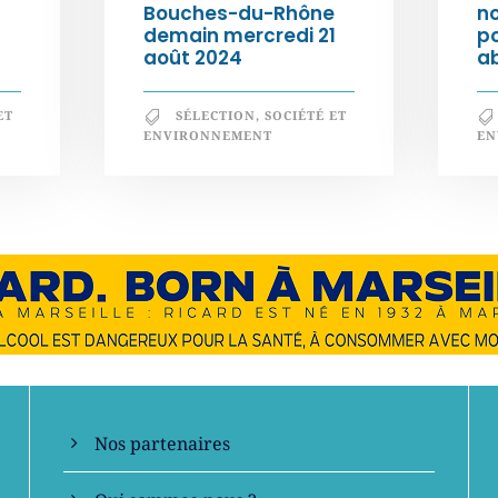
Bouches-du-Rhône
n
demain mercredi 21
po
août 2024
a
ET
SÉLECTION
,
SOCIÉTÉ ET
ENVIRONNEMENT
EN
En savoir +
Nos partenaires