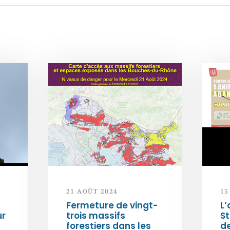
21 AOÛT 2024
15
Fermeture de vingt-
L’
ur
trois massifs
S
forestiers dans les
d