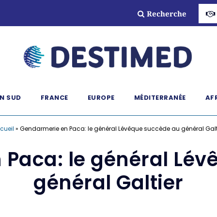
Recherche
N SUD
FRANCE
EUROPE
MÉDITERRANÉE
AF
cueil
»
Gendarmerie en Paca: le général Lévêque succède au général Galt
 Paca: le général Lév
général Galtier