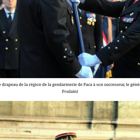
le drapeau de la région de la gendarmerie de Paca à son successeur, le gé
Poulain)