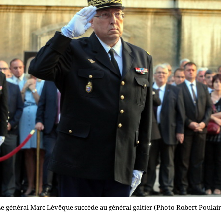
e général Marc Lévêque succède au général galtier (Photo Robert Poulai