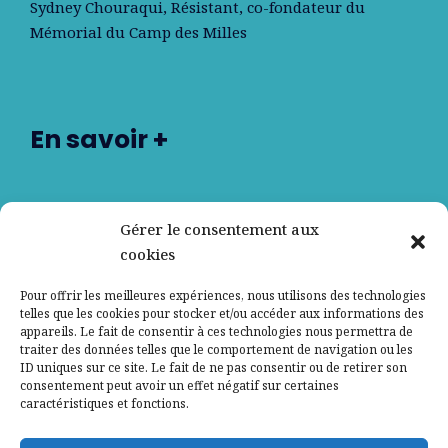
Sydney Chouraqui
, Résistant, co-fondateur du
Mémorial du Camp des Milles
En savoir +
Nos partenaires
Gérer le consentement aux
cookies
Qui sommes-nous ?
Pour offrir les meilleures expériences, nous utilisons des technologies
telles que les cookies pour stocker et/ou accéder aux informations des
Contactez-nous
appareils. Le fait de consentir à ces technologies nous permettra de
traiter des données telles que le comportement de navigation ou les
ID uniques sur ce site. Le fait de ne pas consentir ou de retirer son
Mentions légales
consentement peut avoir un effet négatif sur certaines
caractéristiques et fonctions.
Politique de confidentialité