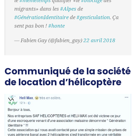
le
#memetemps
qualifier «le
#blocage
des
migrants» dans les
#Alpes
de
#GénérationIdentitaire
de
#gesticulation
. Ça
sent pas bon !
#honte
— Fabien Gay (@fabien_gay)
22 avril 2018
Communiqué de la société
de location d’hélicoptère