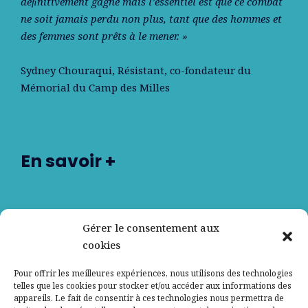
déﬁnitivement gagné mais l’essentiel est que ce combat
ne soit jamais perdu non plus, tant que des hommes et
des femmes sont prêts à le mener. »
Sydney Chouraqui
, Résistant, co-fondateur du
Mémorial du Camp des Milles
En savoir +
Nos partenaires
Gérer le consentement aux
cookies
Qui sommes-nous ?
Pour offrir les meilleures expériences, nous utilisons des technologies
telles que les cookies pour stocker et/ou accéder aux informations des
Contactez-nous
appareils. Le fait de consentir à ces technologies nous permettra de