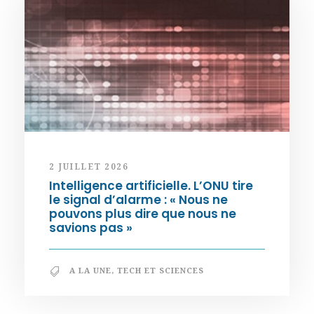
2 JUILLET 2026
Intelligence artificielle. L’ONU tire
le signal d’alarme : « Nous ne
pouvons plus dire que nous ne
savions pas »
A LA UNE
,
TECH ET SCIENCES