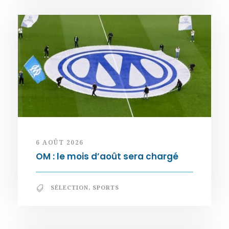
6 AOÛT 2026
OM : le mois d’août sera chargé
SÉLECTION
,
SPORTS