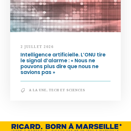
2 JUILLET 2026
Intelligence artificielle. L’ONU tire
le signal d’alarme : « Nous ne
pouvons plus dire que nous ne
savions pas »
A LA UNE
,
TECH ET SCIENCES