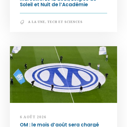
Soleil et Nuit de l’Académie
A LA UNE
,
TECH ET SCIENCES
6 AOÛT 2026
OM : le mois d’août sera chargé