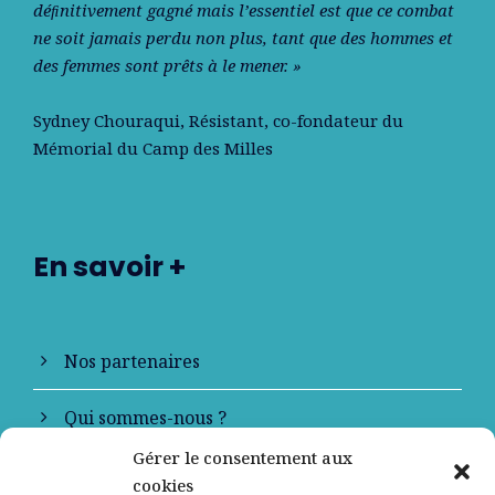
déﬁnitivement gagné mais l’essentiel est que ce combat
ne soit jamais perdu non plus, tant que des hommes et
des femmes sont prêts à le mener. »
Sydney Chouraqui
, Résistant, co-fondateur du
Mémorial du Camp des Milles
En savoir +
Nos partenaires
Qui sommes-nous ?
Gérer le consentement aux
Contactez-nous
cookies