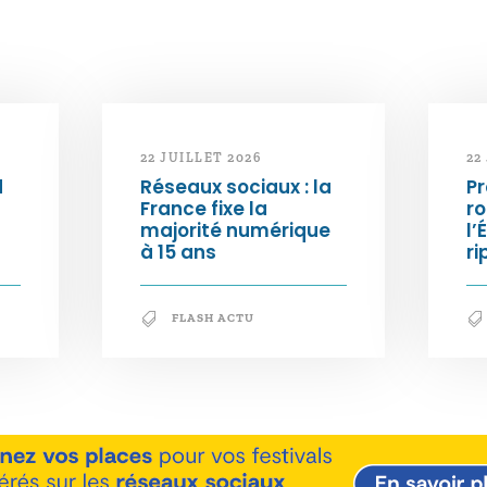
22 JUILLET 2026
22
d
Réseaux sociaux : la
Pr
France fixe la
ro
majorité numérique
l’
à 15 ans
ri
FLASH ACTU