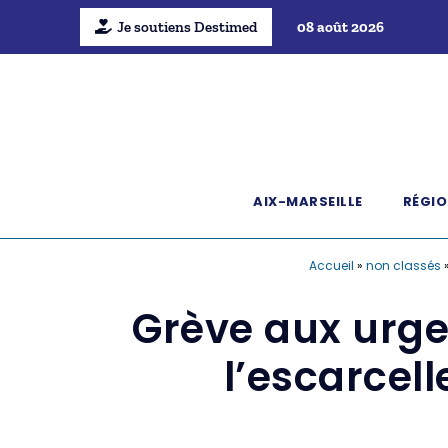
Je soutiens Destimed
08 août 2026
AIX-MARSEILLE
RÉGIO
Accueil
»
non classés
Grève aux urg
l’escarcell