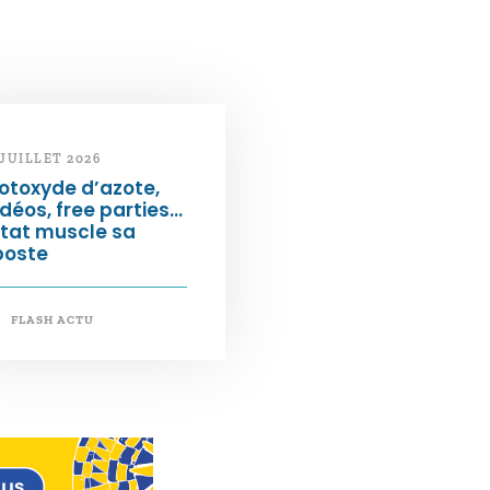
 JUILLET 2026
otoxyde d’azote,
déos, free parties…
État muscle sa
poste
FLASH ACTU