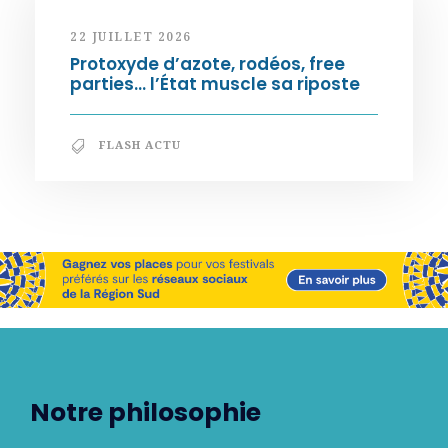
22 JUILLET 2026
Protoxyde d’azote, rodéos, free
parties… l’État muscle sa riposte
FLASH ACTU
Notre philosophie