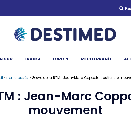
Re
N SUD
FRANCE
EUROPE
MÉDITERRANÉE
AF
il
»
non classés
»
Grève de la RTM : Jean-Marc Coppola soutient le mou
TM : Jean-Marc Coppo
mouvement