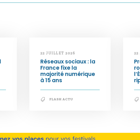
22 JUILLET 2026
22
d
Réseaux sociaux : la
Pr
France fixe la
ro
majorité numérique
l’
à 15 ans
ri
FLASH ACTU