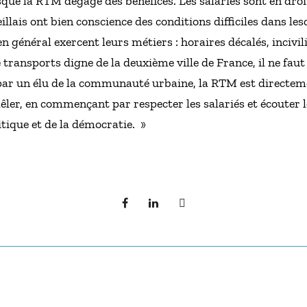
que la RTM dégage des bénéfices. Les salariés sont en droit 
illais ont bien conscience des conditions difficiles dans le
 général exercent leurs métiers : horaires décalés, incivil
transports digne de la deuxième ville de France, il ne faut 
e par un élu de la communauté urbaine, la RTM est directem
n mêler, en commençant par respecter les salariés et écouter
itique et de la démocratie. »