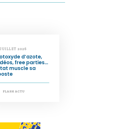
 JUILLET 2026
otoxyde d’azote,
déos, free parties…
État muscle sa
poste
FLASH ACTU