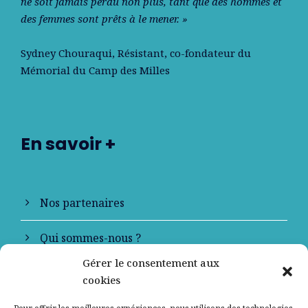
ne soit jamais perdu non plus, tant que des hommes et
des femmes sont prêts à le mener. »
Sydney Chouraqui
, Résistant, co-fondateur du
Mémorial du Camp des Milles
En savoir +
Nos partenaires
Qui sommes-nous ?
Gérer le consentement aux
Contactez-nous
cookies
Mentions légales