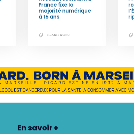
France fixe la
ro
majorité numérique
l’
à 15 ans
ri
FLASH ACTU
En savoir +