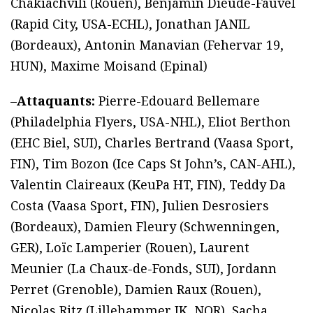
Chakiachvili (Rouen), Benjamin Dieude-Fauvel
(Rapid City, USA-ECHL), Jonathan JANIL
(Bordeaux), Antonin Manavian (Fehervar 19,
HUN), Maxime Moisand (Epinal)
–
Attaquants:
Pierre-Edouard Bellemare
(Philadelphia Flyers, USA-NHL), Eliot Berthon
(EHC Biel, SUI), Charles Bertrand (Vaasa Sport,
FIN), Tim Bozon (Ice Caps St John’s, CAN-AHL),
Valentin Claireaux (KeuPa HT, FIN), Teddy Da
Costa (Vaasa Sport, FIN), Julien Desrosiers
(Bordeaux), Damien Fleury (Schwenningen,
GER), Loïc Lamperier (Rouen), Laurent
Meunier (La Chaux-de-Fonds, SUI), Jordann
Perret (Grenoble), Damien Raux (Rouen),
Nicolas Ritz (Lillehammer IK, NOR), Sacha