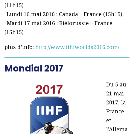
(11h15)
-Lundi 16 mai 2016 : Canada – France (15h15)
-Mardi 17 mai 2016 : Biélorussie – France
(15h15)
plus d’info:
http://www.iihfworlds2016.com/
Mondial 2017
Du 5 au
21 mai
2017, la
France
et
l’Allema