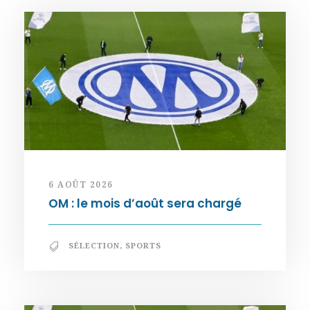
6 AOÛT 2026
OM : le mois d’août sera chargé
SÉLECTION
,
SPORTS