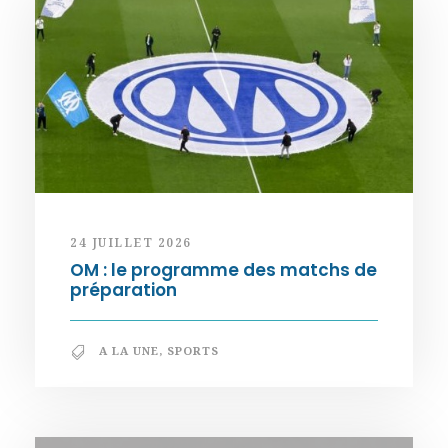
24 JUILLET 2026
OM : le programme des matchs de
préparation
A LA UNE
,
SPORTS