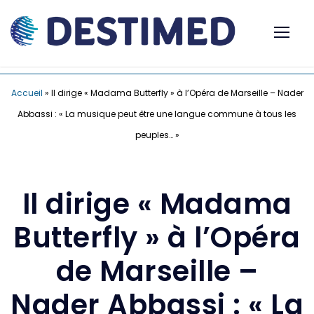
Accueil
»
Il dirige « Madama Butterfly » à l’Opéra de Marseille – Nader
Abbassi : « La musique peut être une langue commune à tous les
peuples… »
Il dirige « Madama
Butterfly » à l’Opéra
de Marseille –
Nader Abbassi : « La