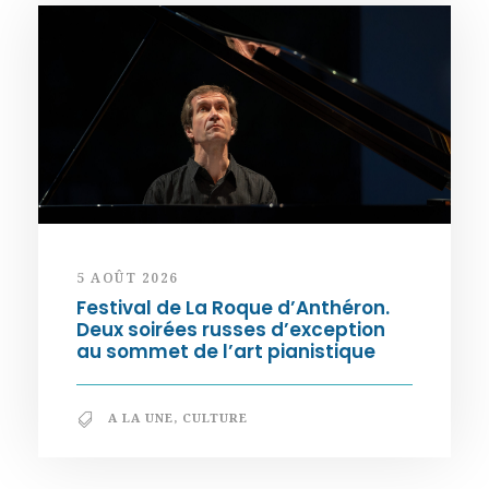
5 AOÛT 2026
Festival de La Roque d’Anthéron.
Deux soirées russes d’exception
au sommet de l’art pianistique
A LA UNE
,
CULTURE