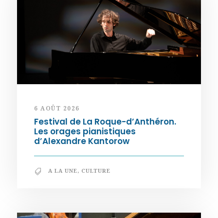
6 AOÛT 2026
Festival de La Roque-d’Anthéron.
Les orages pianistiques
d’Alexandre Kantorow
A LA UNE
,
CULTURE