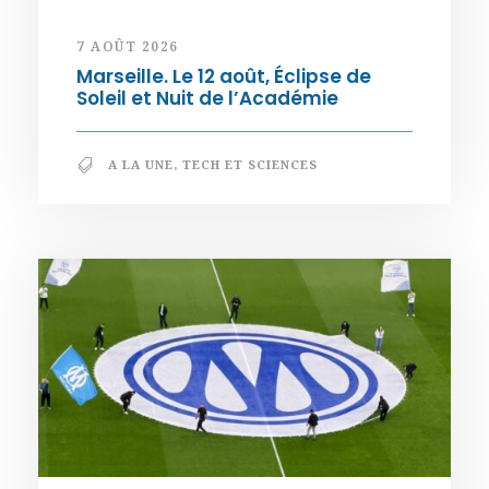
7 AOÛT 2026
Marseille. Le 12 août, Éclipse de
Soleil et Nuit de l’Académie
A LA UNE
,
TECH ET SCIENCES