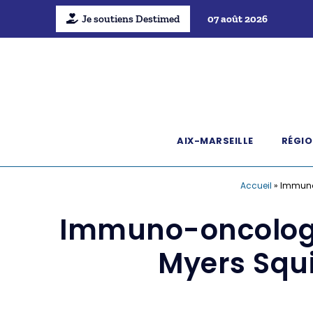
Je soutiens Destimed
07 août 2026
AIX-MARSEILLE
RÉGIO
Accueil
»
Immuno-
Immuno-oncologie 
Myers Squi