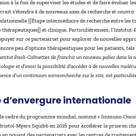
on à la fois de superviser les études et de faire évoluer le
urrait s’étendre à de nouveaux axes de recherche et couvrir
nslationnelle [[Étape intermédiaire de recherche entre les 
 thérapeutiques]] et clinique. Particulièrement, l’Institut-
ppuyer sur ce partenariat pour explorer de nouvelles app
encore peu d’options thérapeutiques pour les patients, tels
nstitut Paoli-Calmettes de franchir un nouveau palier dans la r
ogie et d’avoir la possibilité d’accéder à de nouvelles molécul
sence d’un continuum soinsrecherche sur le site, est particuli
d’envergure internationale
ns le cadre du programme mondial, nommé « Immuno-Oncol
 Bristol-Myers Squibb en 2016 pour accélérer la prise en ch
 en nouant des partenariats avec les centres de traitemen