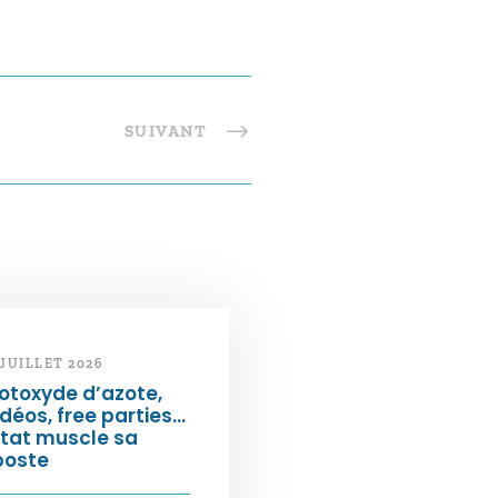
SUIVANT
 JUILLET 2026
otoxyde d’azote,
déos, free parties…
État muscle sa
poste