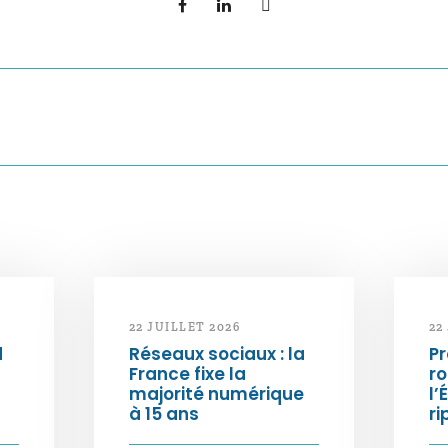
22 JUILLET 2026
22
d
Réseaux sociaux : la
Pr
France fixe la
ro
majorité numérique
l’
à 15 ans
ri