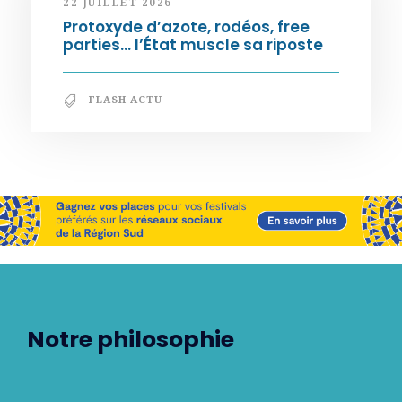
22 JUILLET 2026
Protoxyde d’azote, rodéos, free
parties… l’État muscle sa riposte
FLASH ACTU
Notre philosophie