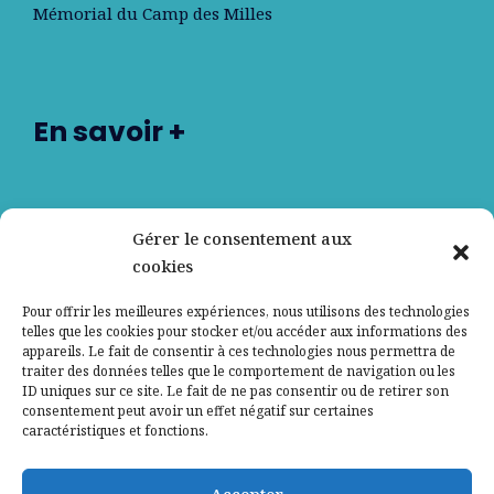
Mémorial du Camp des Milles
En savoir +
Nos partenaires
Gérer le consentement aux
cookies
Qui sommes-nous ?
Pour offrir les meilleures expériences, nous utilisons des technologies
telles que les cookies pour stocker et/ou accéder aux informations des
Contactez-nous
appareils. Le fait de consentir à ces technologies nous permettra de
traiter des données telles que le comportement de navigation ou les
ID uniques sur ce site. Le fait de ne pas consentir ou de retirer son
Mentions légales
consentement peut avoir un effet négatif sur certaines
caractéristiques et fonctions.
Politique de confidentialité
Accepter