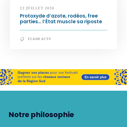
22 JUILLET 2026
Protoxyde d’azote, rodéos, free
parties… l’État muscle sa riposte
FLASH ACTU
Notre philosophie