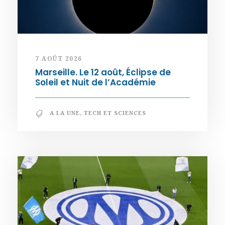
7 AOÛT 2026
Marseille. Le 12 août, Éclipse de
Soleil et Nuit de l’Académie
A LA UNE
,
TECH ET SCIENCES