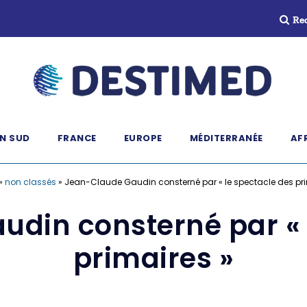
Re
N SUD
FRANCE
EUROPE
MÉDITERRANÉE
AF
»
non classés
»
Jean-Claude Gaudin consterné par « le spectacle des pri
din consterné par « 
primaires »