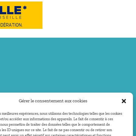
Gérer le consentement aux cookies
es meilleures expériences, nous utilisons des technologies telles que les cookies
et/ou accéder aux informations des appareils. Le fait de consentir à ces
 nous permettra de traiter des données telles que le comportement de
 les ID uniques sur ce site. Le fait de ne pas consentir ou de retirer son
peut avoir un effet négatif sur certaines caractéristiques et fonctions.