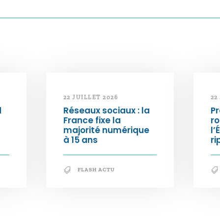
22 JUILLET 2026
22
d
Réseaux sociaux : la
Pr
France fixe la
ro
majorité numérique
l’
à 15 ans
ri
FLASH ACTU