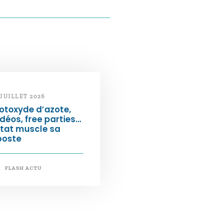
 JUILLET 2026
otoxyde d’azote,
déos, free parties…
État muscle sa
poste
FLASH ACTU