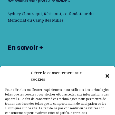
des femmes sont prêts à le mener. »
Sydney Chouraqui
, Résistant, co-fondateur du
Mémorial du Camp des Milles
En savoir +
Nos partenaires
Gérer le consentement aux
cookies
Qui sommes-nous ?
Pour offrir les meilleures expériences, nous utilisons des technologies
telles que les cookies pour stocker et/ou accéder aux informations des
Contactez-nous
appareils. Le fait de consentir à ces technologies nous permettra de
traiter des données telles que le comportement de navigation ou les
ID uniques sur ce site. Le fait de ne pas consentir ou de retirer son
Mentions légales
consentement peut avoir un effet négatif sur certaines