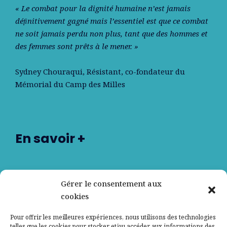
« Le combat pour la dignité humaine n’est jamais
déﬁnitivement gagné mais l’essentiel est que ce combat
ne soit jamais perdu non plus, tant que des hommes et
des femmes sont prêts à le mener. »
Sydney Chouraqui
, Résistant, co-fondateur du
Mémorial du Camp des Milles
En savoir +
Nos partenaires
Gérer le consentement aux
cookies
Qui sommes-nous ?
Pour offrir les meilleures expériences, nous utilisons des technologies
telles que les cookies pour stocker et/ou accéder aux informations des