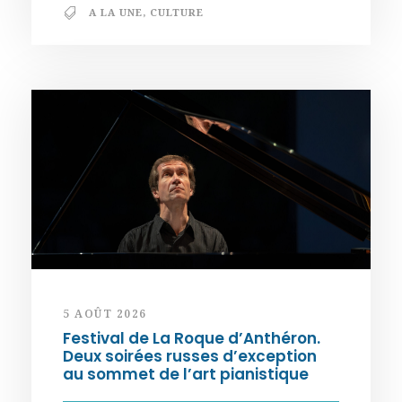
A LA UNE
,
CULTURE
5 AOÛT 2026
Festival de La Roque d’Anthéron.
Deux soirées russes d’exception
au sommet de l’art pianistique