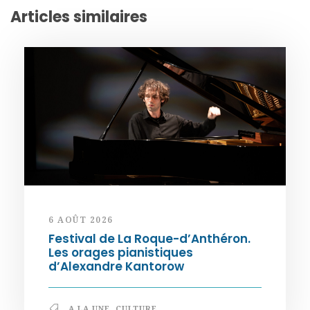
Articles similaires
6 AOÛT 2026
Festival de La Roque-d’Anthéron.
Les orages pianistiques
d’Alexandre Kantorow
A LA UNE
,
CULTURE