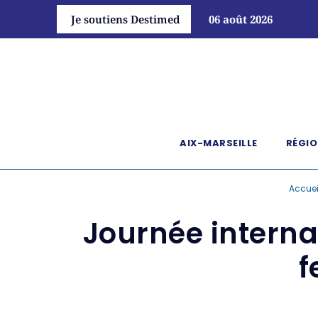
Je soutiens Destimed
06 août 2026
AIX-MARSEILLE
RÉGIO
Accuei
Journée internat
f