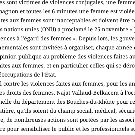
 sont victimes de violences conjugales, une femme 
pagnon et toutes les 6 minutes une femme est violée
aites aux femmes sont inacceptables et doivent être 
es nations unies (ONU) a proclamé le 25 novembre « 
lences à l’égard des femmes ». Depuis lors, les gouv
mentales sont invitées à organiser, chaque année ce
l’opinion publique au problème des violences faites 
aites aux femmes, et en particulier celles qui se dé
éoccupations de l’État.
l contre les violences faites aux femmes, pour les a
des droits des femmes, Najat Vallaud-Belkacem à l’o
échelle du département des Bouches-du-Rhône pour re
tière, qu’ils soient du champ social, médical, sécurit
 de nombreuses actions sont portées par les associat
 pour sensibiliser le public et les professionnels su