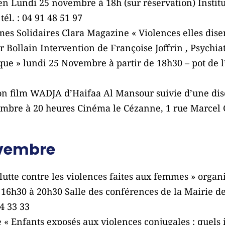
lien Lundi 25 novembre à 18h (sur réservation) Institut
él. : 04 91 48 51 97
s Solidaires Clara Magazine « Violences elles dise
ar Bollain Intervention de Françoise Joffrin , Psychi
ue » lundi 25 Novembre à partir de 18h30 – pot de l’
on film WADJA d’Haifaa Al Mansour suivie d’une dis
embre à 20 heures Cinéma le Cézanne, 1 rue Marcel 
ovembre
lutte contre les violences faites aux femmes » organ
6h30 à 20h30 Salle des conférences de la Mairie de
44 33 33
« Enfants exposés aux violences conjugales : quels 