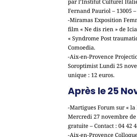
par l’Institut Culturel Ita
Fernand Pauriol – 13005 – t
-Miramas Exposition Femme
film « Ne dis rien » de Ici
« Syndrome Post traumatiq
Comoedia.
-Aix-en-Provence Projecti
Soroptimist Lundi 25 nov
unique : 12 euros.
Après le 25 N
-Martigues Forum sur « la 
Mercredi 27 novembre de 1
gratuite – Contact : 04 42 
-Aix-en-Provence Colloque 