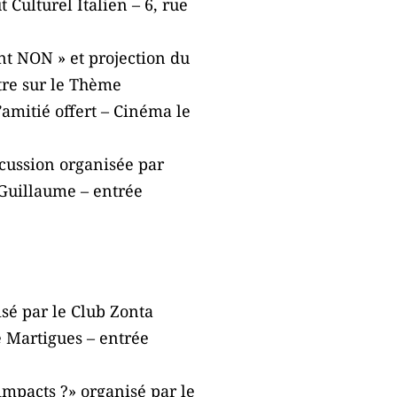
 Culturel Italien – 6, rue
nt NON » et projection du
atre sur le Thème
amitié offert – Cinéma le
cussion organisée par
Guillaume – entrée
isé par le Club Zonta
 Martigues – entrée
impacts ?» organisé par le