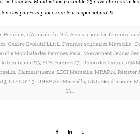
 et les hommes. Manifestons partout le 23 novembre contre les 
lons les pouvoirs publics sur leur responsabilité !
»
s Femmes, L’Amicale du Nid, Association des femmes kurd
es, Centre Evolutif Lilith, Femmes solidaires Marseille 
arche Mondiale des Femmes Paca, Mouvement Jeunes Fe
 le féminisme !13, SOS Femmes13, Union des femmes GAMS
rseille, Calme11/12eme, LDH Marseille, MRAP13, Résister A
n13, UD-CGT13, UNEF Aix-Marseille, UNL, Génération-s Mar
13…