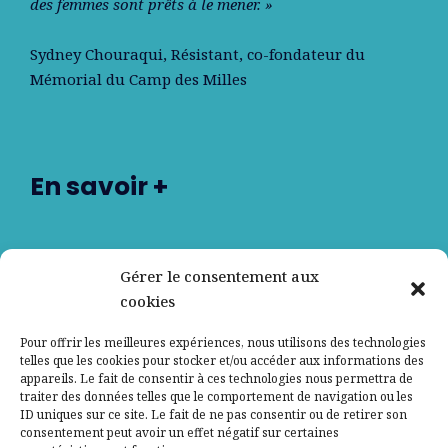
des femmes sont prêts à le mener. »
Sydney Chouraqui
, Résistant, co-fondateur du
Mémorial du Camp des Milles
En savoir +
Nos partenaires
Gérer le consentement aux
cookies
Qui sommes-nous ?
Pour offrir les meilleures expériences, nous utilisons des technologies
telles que les cookies pour stocker et/ou accéder aux informations des
Contactez-nous
appareils. Le fait de consentir à ces technologies nous permettra de
traiter des données telles que le comportement de navigation ou les
ID uniques sur ce site. Le fait de ne pas consentir ou de retirer son
Mentions légales
consentement peut avoir un effet négatif sur certaines