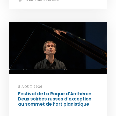
5 AOÛT 2026
Festival de La Roque d’Anthéron.
Deux soirées russes d’exception
au sommet de l’art pianistique