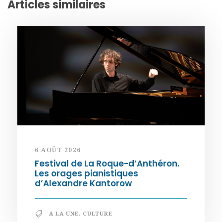
Articles similaires
6 AOÛT 2026
Festival de La Roque-d’Anthéron.
Les orages pianistiques
d’Alexandre Kantorow
A LA UNE
,
CULTURE