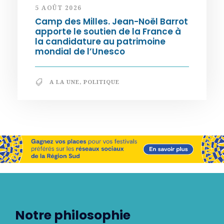
5 AOÛT 2026
Camp des Milles. Jean-Noël Barrot
apporte le soutien de la France à
la candidature au patrimoine
mondial de l’Unesco
A LA UNE
,
POLITIQUE
Notre philosophie