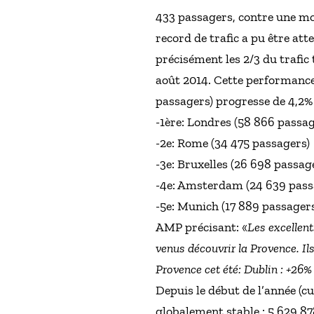
433 passagers, contre une mo
record de trafic a pu être att
précisément les 2/3 du trafic
août 2014. Cette performance 
passagers) progresse de 4,2% 
-1ère: Londres (58 866 passa
-2e: Rome (34 475 passagers)
-3e: Bruxelles (26 698 passag
-4e: Amsterdam (24 639 pass
-5e: Munich (17 889 passagers
AMP précisant: «
Les excellent
venus découvrir la Provence. Il
Provence cet été: Dublin : +26
Depuis le début de l’année (c
globalement stable : 5 629 87