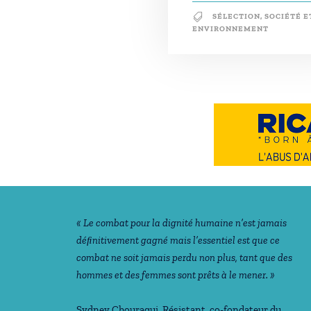
SÉLECTION
,
SOCIÉTÉ E
ENVIRONNEMENT
Notre philosophie
« Le combat pour la dignité humaine n’est jamais
déﬁnitivement gagné mais l’essentiel est que ce
combat ne soit jamais perdu non plus, tant que des
hommes et des femmes sont prêts à le mener. »
Sydney Chouraqui
, Résistant, co-fondateur du