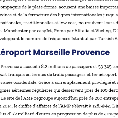
e compagnie de la plate-forme, accusent une baisse importan
vince et de la fermeture des lignes internationales jusqu’a
ationales, traditionnelles et low cost, poursuivent leurs
es: Manchester par easyJet, Rome par Alitalia et Vueling,
veloppant le nombre de fréquences Istanbul par Turkish Air
Aéroport Marseille Provence
Provence a accueilli 8,2 millions de passagers et 53 345 ton
rt français en termes de trafic passagers et 1er aéroport r
rranée occidentale. Grâce à son emplacement privilégié et 
gnies aériennes régulières qui desservent près de 100 dest
Le site de l’AMP regroupe aujourd’hui près de 200 entrepr
n 2014, le chiffre d’affaires de l’AMP s’élevait à 128,9M€. 
plus d’1/2 milliard d’euros en progression de plus de 40% p