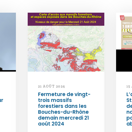
21 AOÛT 2024
15
Fermeture de vingt-
L’
ur
trois massifs
S
forestiers dans les
d
Bouches-du-Rhône
n
demain mercredi 21
po
août 2024
a