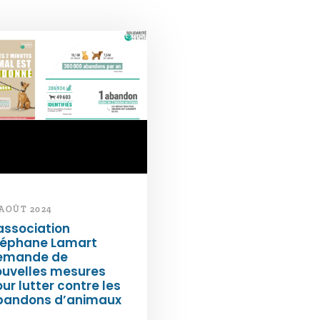
 AOÛT 2024
association
téphane Lamart
emande de
ouvelles mesures
ur lutter contre les
bandons d’animaux