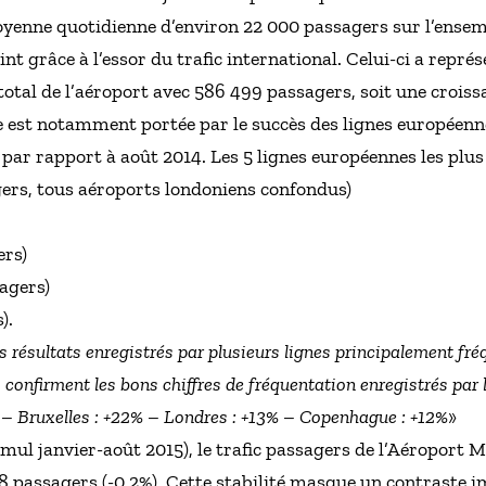
yenne quotidienne d’environ 22 000 passagers sur l’ensem
eint grâce à l’essor du trafic international. Celui-ci a repré
 total de l’aéroport avec 586 499 passagers, soit une crois
est notamment portée par le succès des lignes européennes
par rapport à août 2014. Les 5 lignes européennes les plus
gers, tous aéroports londoniens confondus)
ers)
agers)
).
s résultats enregistrés par plusieurs lignes principalement fré
s confirment les bons chiffres de fréquentation enregistrés par 
% – Bruxelles : +22% – Londres : +13% – Copenhague : +12%
»
umul janvier-août 2015), le trafic passagers de l’Aéroport M
8 passagers (-0,2%). Cette stabilité masque un contraste imp