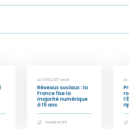
22 JUILLET 2026
22
d
Réseaux sociaux : la
Pr
France fixe la
ro
majorité numérique
l’
à 15 ans
ri
FLASH ACTU