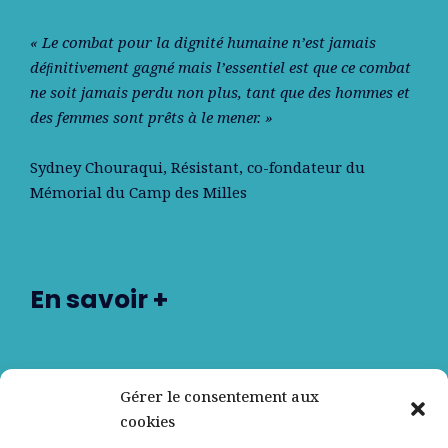
« Le combat pour la dignité humaine n’est jamais
déﬁnitivement gagné mais l’essentiel est que ce combat
ne soit jamais perdu non plus, tant que des hommes et
des femmes sont prêts à le mener. »
Sydney Chouraqui
, Résistant, co-fondateur du
Mémorial du Camp des Milles
En savoir +
Nos partenaires
Gérer le consentement aux
cookies
Qui sommes-nous ?