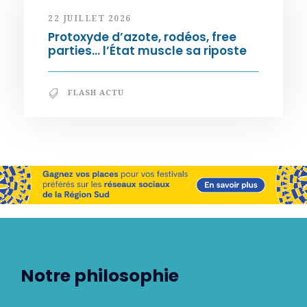
22 JUILLET 2026
Protoxyde d’azote, rodéos, free
parties… l’État muscle sa riposte
FLASH ACTU
Notre philosophie