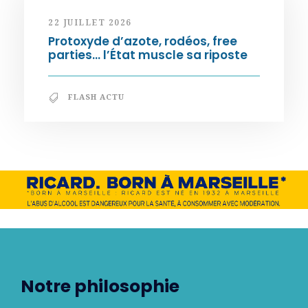
22 JUILLET 2026
Protoxyde d’azote, rodéos, free
parties… l’État muscle sa riposte
FLASH ACTU
Notre philosophie