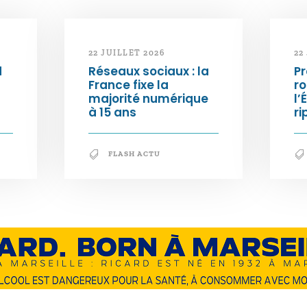
22 JUILLET 2026
22
d
Réseaux sociaux : la
Pr
France fixe la
ro
majorité numérique
l’
à 15 ans
ri
FLASH ACTU