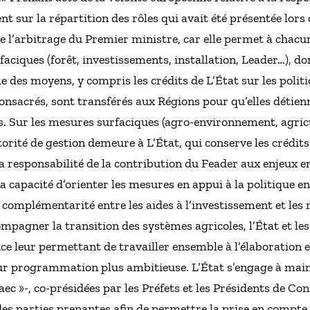
ent sur la répartition des rôles qui avait été présentée lo
de l’arbitrage du Premier ministre, car elle permet à cha
faciques (forêt, investissements, installation, Leader…), don
le des moyens, y compris les crédits de L’État sur les polit
sacrés, sont transférés aux Régions pour qu’elles détienn
s. Sur les mesures surfaciques (agro-environnement, agric
torité de gestion demeure à L’État, qui conserve les crédit
la responsabilité de la contribution du Feader aux enjeux e
la capacité d’orienter les mesures en appui à la politique 
 complémentarité entre les aides à l’investissement et les
agner la transition des systèmes agricoles, l’État et les
e leur permettant de travailler ensemble à l’élaboration e
ur programmation plus ambitieuse. L’État s’engage à main
raec »-, co-présidées par les Préfets et les Présidents de C
des parties prenantes afin de permettre la prise en compte