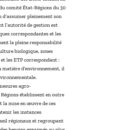
rs du comité État-Régions du 30
cun d’assumer pleinement son
t l’autorité de gestion est
iques correspondantes et les
ent la pleine responsabilité
ulture biologique, zones
s et les ETP correspondant :
n matière d’environnement, il
environnementale.
 mesures agro-
 Régions établissent en outre
t la mise en œuvre de ces
tenir les instances
onseil régionaux et regroupant
 des besoins exprimés au plus