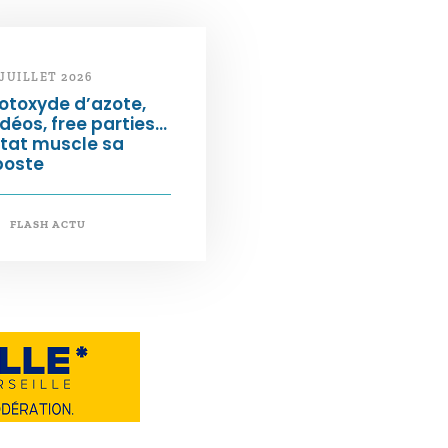
 JUILLET 2026
otoxyde d’azote,
déos, free parties…
État muscle sa
poste
FLASH ACTU