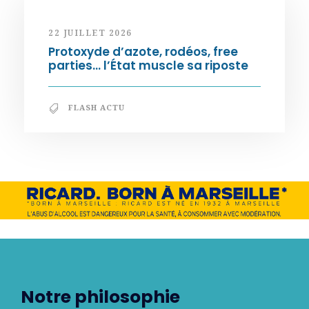
22 JUILLET 2026
Protoxyde d’azote, rodéos, free
parties… l’État muscle sa riposte
FLASH ACTU
Notre philosophie