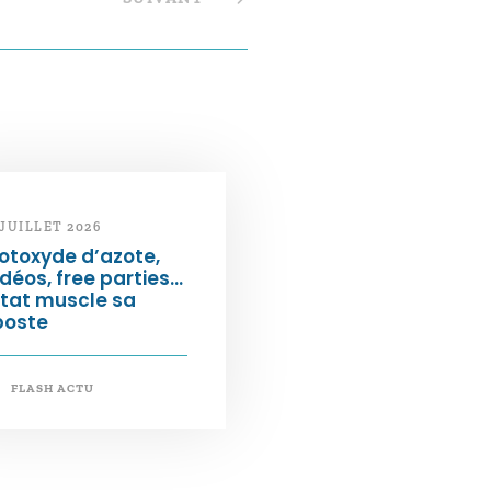
 JUILLET 2026
otoxyde d’azote,
déos, free parties…
État muscle sa
poste
FLASH ACTU