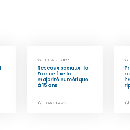
22 JUILLET 2026
22
d
Réseaux sociaux : la
Pr
France fixe la
ro
majorité numérique
l’
à 15 ans
ri
FLASH ACTU