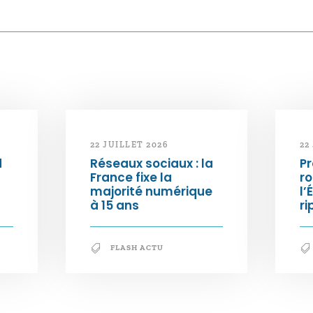
22 JUILLET 2026
22
d
Réseaux sociaux : la
Pr
France fixe la
ro
majorité numérique
l’
à 15 ans
ri
FLASH ACTU