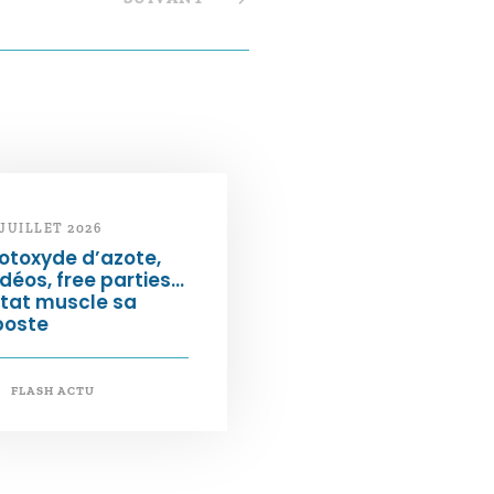
 JUILLET 2026
otoxyde d’azote,
déos, free parties…
État muscle sa
poste
FLASH ACTU