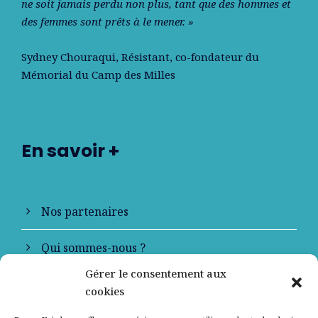
ne soit jamais perdu non plus, tant que des hommes et
des femmes sont prêts à le mener. »
Sydney Chouraqui
, Résistant, co-fondateur du
Mémorial du Camp des Milles
En savoir +
Nos partenaires
Qui sommes-nous ?
Gérer le consentement aux
Contactez-nous
cookies