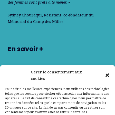
des femmes sont prêts à le mener. »
Sydney Chouraqui
, Résistant, co-fondateur du
Mémorial du Camp des Milles
En savoir +
Nos partenaires
Gérer le consentement aux
cookies
Qui sommes-nous ?
Pour offrir les meilleures expériences, nous utilisons des technologies
telles que les cookies pour stocker et/ou accéder aux informations des
Contactez-nous
appareils. Le fait de consentir à ces technologies nous permettra de
traiter des données telles que le comportement de navigation ou les
ID uniques sur ce site. Le fait de ne pas consentir ou de retirer son
Mentions légales
consentement peut avoir un effet négatif sur certaines